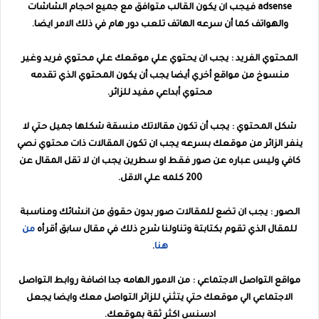
adsense فيجب ان يكون القالب متوافق مع جميع احجام الشاشات
والهواتف كما أن سرعه الهاتف تلعب دور هام في ذلك الامر ايضا.
المحتوي الفريد : يجب ان يحتوي علي موقعك علي محتوي فريد وغير
منسوخ من مواقع أخري أيضا يجب أن يكون المحتوي الذي تقدمه
محتوي أبداعي مفيد للزائر.
شكل المحتوي : يجب أن تكون مقالاتك منسقة شكلها جميل حتي لا
ينفر الزائر من موقعك بسرعه يجب ان تكون المقالات ذات محتوي نصي
كافي وليس عباره عن صور فقط او سطرين يجب ان لا تقل المقال عن
200 كلمه علي الاقل.
الصور : يجب ان تضع للمقالات صور بدون حقوق من انشائك ومناسبة
للمقال الذي تقوم بكتابتة وتناولنا شرح ذلك في مقال سابق أقرأه
من
هنا
.
مواقع التواصل الاجتماعي : من الامور الهامه جدا اضافة روابط التواصل
الاجتماعي الي موقعك حتي يتثني للزائر التواصل معك وايضا يجعل
ادسنس اكثر ثقة بموقعك.