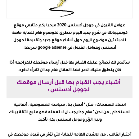
عوامل القبول في جوجل أدسنس 2020
مرحبا بكم متابعي موقع
كونفيجاتك في شرح جديد اليوم نتطرق لموضوع هام للغاية خاصة
للمبتدئين موضوع اليوم حول أنشاء موقع جديد وتقديمة لجوجل
أدسنس وعوامل القبول في google adsense سريعا.
سأقدم لك نصائح عليك القيام بها قبل أرسال موقعك للمراجعه أذا
كان ينطبق عليك الامر فهذا المقال هام جدا ان تقرأه لاخره.
أشياء يجب القيام بها قبل أرسال موقعك
لجوجل أدسنس :
انشاء الصفحات : مثل " أتصل بنا , سياسة الخصوصية , أتفاقية
الاستخدام , من نحن " هام جدا يجب ان لا تغفله فهو منبع الثقة بينك
وبين الزئر وجوجل ادسنس بكل تأكيد.
أختيار القالب : من الاشياء الهامه للغاية التي تؤثر في قبول موقعك في