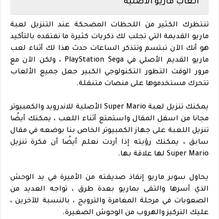
العاب ماريو الاصلية
تنتظرك الكثير من اللحظات المضحكة عند التنزيل لعبة
ماريو القديمة التي تجلب لك ذكريات كثيرة ما نفتقده بالتأكيد
هو أنك الآن تبتسم وتتذكر الساعات حدث هذا لك أثناء لعب
ماريو القديم الأصلي في PlayStation Sega ، ولكن الآن مع
مرور الوقت التطور التكنولوجي الكبير جعل جميع الألعاب
تتحرك مستخدموها على منصات متنقلة.
يمكنك تنزيل لعبة Super Mario الأصلية للاندرويد والكمبيوتر
مجانا من اسفل المقال واستمتع أثناء اللعب ، يمكنك أيضًا
تنزيل اللعبة على جهاز الكمبيوتر الخاص بنا بوضعه في مقال
سابق ، يمكنك رؤيته إذا أردت نعلم أيضًا أن فكرة تنزيل
Super Mario لها علاقة بها.
يحاول سوبر ماريو إنقاذ صديقته من الأميرة في يد الوحش
الذي أسرها والتقى بماريو بعدة طرق ، تواجه العديد من
الصعوبات في مرحلة المغامرة والترويج ، بالنسبة للآخرين ،
عليك التركيز والهروب من الوحوش الصغيرة.