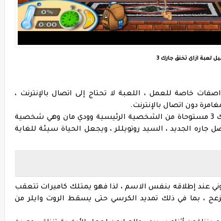
ل لعبة ازاى تخنق جارك 3
واصفات خاصة للعمل ، اللعبة لا تحتاج إلى اتصال بالإنترنت ،
امرة دون اتصال بالإنترنت.
فكرة اللعبة بعد تحميل لعبة ازاى تخنق جارك 3 مستوحاة من الشخصية الرئيسية وودي مان وهي شخصية
اره الجديد ، السيد روتويللر ، ويجعل الحياة سيئة للغاية
ني عند إطلاقه بنفس الاسم ، لذا فهو يمتلك كاميرات تتعقب
زعج ، بما في ذلك تمديد الكرسي حتى يسقط الروت وايلر من